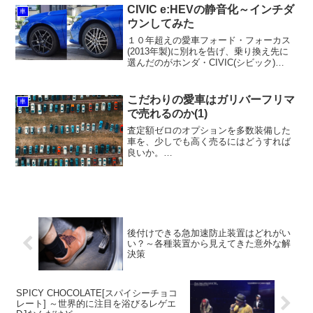
る。判断基準とするフォード・フォーカ
CIVIC e:HEVの静音化～インチダ
車
スは2013年製。7代目フ...
ウンしてみた
１０年超えの愛車フォード・フォーカス
(2013年製)に別れを告げ、乗り換え先に
選んだのがホンダ・CIVIC(シビック)
e:HEV。今や絶滅危惧種のハッチバック
にこだわり、輸入車も含めて乗り比べ
て、唯一フォーカスの走りを上回った車
こだわりの愛車はガリバーフリマ
車
なのだ(B...
で売れるのか(1)
査定額ゼロのオプションを多数装備した
車を、少しでも高く売るにはどうすれば
良いか。
最近話題のガリバーフリマに出品してみ
た。
後付けできる急加速防止装置はどれがい
い？～各種装置から見えてきた意外な解
決策
SPICY CHOCOLATE[スパイシーチョコ
レート] ～世界的に注目を浴びるレゲエ