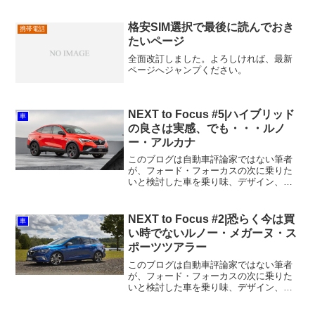
い勝手、そして所有感が持てそうなこと
に焦点を当てた超主観的な試乗記であ
る。判断基準とするフォード・フォーカ
格安SIM選択で最後に読んでおき
携帯電話
スは2013年製。7代目フ...
たいページ
全面改訂しました。よろしければ、最新
ページへジャンプください。
NEXT to Focus #5|ハイブリッド
車
の良さは実感、でも・・・ルノ
ー・アルカナ
このブログは自動車評論家ではない筆者
が、フォード・フォーカスの次に乗りた
いと検討した車を乗り味、デザイン、使
い勝手、そして所有感が持てそうなこと
に焦点を当てた超主観的な試乗記であ
る。判断基準とするフォード・フォーカ
NEXT to Focus #2|恐らく今は買
車
スは2013年製。7代目フ...
い時でないルノー・メガーヌ・ス
ポーツツアラー
このブログは自動車評論家ではない筆者
が、フォード・フォーカスの次に乗りた
いと検討した車を乗り味、デザイン、使
い勝手、そして所有感が持てそうなこと
に焦点を当てた超主観的な試乗記であ