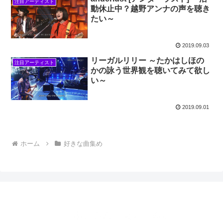
注目アーティスト
動休止中？越野アンナの声を聴き
たい～
2019.09.03
リーガルリリー ～たかはしほの
注目アーティスト
かの詠う世界観を聴いてみて欲し
い～
2019.09.01
ホーム
好きな曲集め