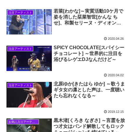
若菜[わかな]～実質活動10ケ月で
注目アーティスト
姿を消した栞菜智世[かんな ち
せ]、和製セリーヌ・ディオンと
まで称された彼女は今～
2020.04.26
SPICY CHOCOLATE[スパイシー
注目アーティスト
チョコレート] ～世界的に注目を
浴びるレゲエDJなんだけど～
2020.04.02
北原ゆか[きたはら ゆか] ～歌うま
注目アーティスト
ギタ女の凛とした声は、一度聴い
たら忘れなくなる～
2019.12.15
黒木渚[くろき なぎさ] ～言霊を放
お気に入りアーティスト
つ才女はバンド解散してもロック