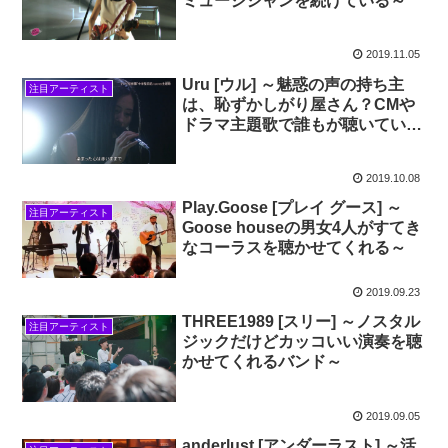
ミュージシャンを続けている～
2019.11.05
Uru [ウル] ～魅惑の声の持ち主
注目アーティスト
は、恥ずかしがり屋さん？CMや
ドラマ主題歌で誰もが聴いている
と思うんだけど～
2019.10.08
Play.Goose [プレイ グース] ～
注目アーティスト
Goose houseの男女4人がすてき
なコーラスを聴かせてくれる～
2019.09.23
THREE1989 [スリー] ～ノスタル
注目アーティスト
ジックだけどカッコいい演奏を聴
かせてくれるバンド～
2019.09.05
anderlust [アンダーラスト] ～活