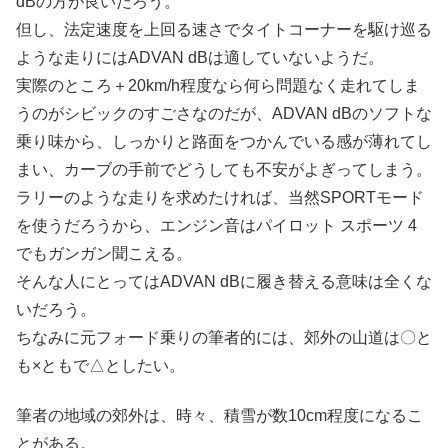
dBの方が良いだろう。
但し、法定速度を上回る速さでタイトコーナーを駆け巡る
ような走りにはADVAN dBは適していないようだ。
実際のところ＋20km/h程度なら何ら問題なく走れてしま
うのがシビックのすごさなのだが、ADVAN dBのソフトな
乗り味から、しっかりと路面をつかんでいる感が薄れてし
まい、カーブの手前でどうしても不安がよぎってしまう。
ラリーのような走りを求めたければ、当然SPORTモード
を使うだろうから、エンジン音はパイロット スポーツ 4
でもガンガン聞こえる。
そんな人にとってはADVAN dBに履き替える意味は全くな
いだろう。
ちなみに元フォード乗りの筆者的には、郊外の山道は〇と
も×ともで△としたい。
筆者の地域の郊外は、時々、積雪が数10cm程度になるこ
とがある。