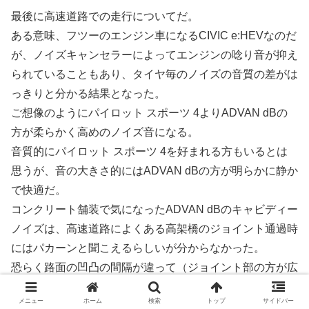
最後に高速道路での走行についてだ。
ある意味、フツーのエンジン車になるCIVIC e:HEVなのだ
が、ノイズキャンセラーによってエンジンの唸り音が抑え
られていることもあり、タイヤ毎のノイズの音質の差がは
っきりと分かる結果となった。
ご想像のようにパイロット スポーツ 4よりADVAN dBの
方が柔らかく高めのノイズ音になる。
音質的にパイロット スポーツ 4を好まれる方もいるとは
思うが、音の大きさ的にはADVAN dBの方が明らかに静か
で快適だ。
コンクリート舗装で気になったADVAN dBのキャビディー
ノイズは、高速道路によくある高架橋のジョイント通過時
にはパカーンと聞こえるらしいが分からなかった。
恐らく路面の凹凸の間隔が違って（ジョイント部の方が広
い？）共鳴しなかったのだろう。
メニュー
ホーム
検索
トップ
サイドバー
また、タイトコーナーでの走りに不安のあったADVAN dB