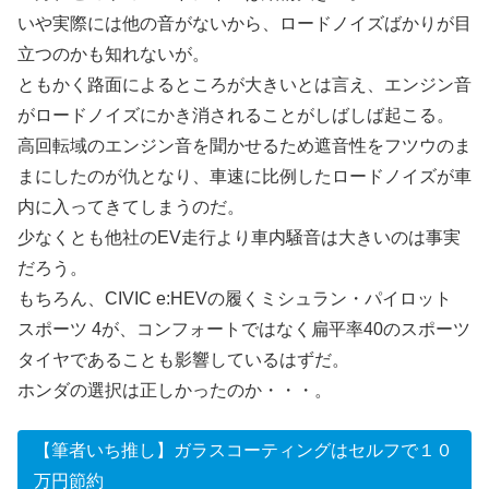
いや実際には他の音がないから、ロードノイズばかりが目
立つのかも知れないが。
ともかく路面によるところが大きいとは言え、エンジン音
がロードノイズにかき消されることがしばしば起こる。
高回転域のエンジン音を聞かせるため遮音性をフツウのま
まにしたのが仇となり、車速に比例したロードノイズが車
内に入ってきてしまうのだ。
少なくとも他社のEV走行より車内騒音は大きいのは事実
だろう。
もちろん、CIVIC e:HEVの履くミシュラン・パイロット
スポーツ 4が、コンフォートではなく扁平率40のスポーツ
タイヤであることも影響しているはずだ。
ホンダの選択は正しかったのか・・・。
【筆者いち推し】ガラスコーティングはセルフで１０
万円節約