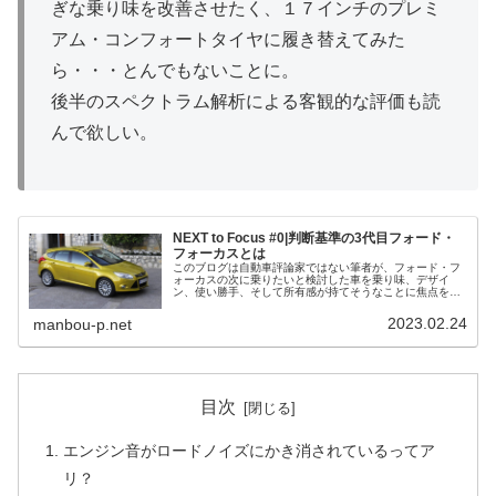
ぎな乗り味を改善させたく、１７インチのプレミ
アム・コンフォートタイヤに履き替えてみた
ら・・・とんでもないことに。
後半のスペクトラム解析による客観的な評価も読
んで欲しい。
NEXT to Focus #0|判断基準の3代目フォード・
フォーカスとは
このブログは自動車評論家ではない筆者が、フォード・フ
ォーカスの次に乗りたいと検討した車を乗り味、デザイ
ン、使い勝手、そして所有感が持てそうなことに焦点を当
てた超主観的な試乗記である。判断基準とするフォード・
フォーカスは2013年製。7代目フ...
2023.02.24
manbou-p.net
目次
エンジン音がロードノイズにかき消されているってア
リ？