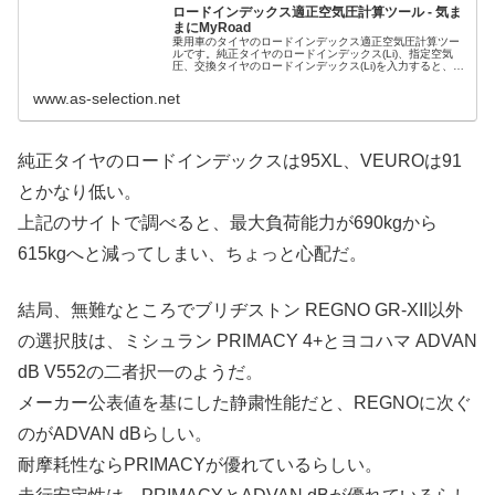
ロードインデックス適正空気圧計算ツール - 気ま
まにMyRoad
乗用車のタイヤのロードインデックス適正空気圧計算ツー
ルです。純正タイヤのロードインデックス(Li)、指定空気
圧、交換タイヤのロードインデックス(Li)を入力すると、交
換後のタイヤの負荷能力を満たす適正空気圧などが確認出
来ます。インチアップし...
www.as-selection.net
純正タイヤのロードインデックスは95XL、VEUROは91
とかなり低い。
上記のサイトで調べると、最大負荷能力が690kgから
615kgへと減ってしまい、ちょっと心配だ。
結局、無難なところでブリヂストン REGNO GR-XII以外
の選択肢は、ミシュラン PRIMACY 4+とヨコハマ ADVAN
dB V552の二者択一のようだ。
メーカー公表値を基にした静粛性能だと、REGNOに次ぐ
のがADVAN dBらしい。
耐摩耗性ならPRIMACYが優れているらしい。