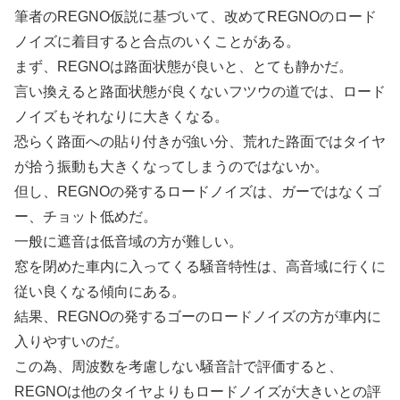
筆者のREGNO仮説に基づいて、改めてREGNOのロード
ノイズに着目すると合点のいくことがある。
まず、REGNOは路面状態が良いと、とても静かだ。
言い換えると路面状態が良くないフツウの道では、ロード
ノイズもそれなりに大きくなる。
恐らく路面への貼り付きが強い分、荒れた路面ではタイヤ
が拾う振動も大きくなってしまうのではないか。
但し、REGNOの発するロードノイズは、ガーではなくゴ
ー、チョット低めだ。
一般に遮音は低音域の方が難しい。
窓を閉めた車内に入ってくる騒音特性は、高音域に行くに
従い良くなる傾向にある。
結果、REGNOの発するゴーのロードノイズの方が車内に
入りやすいのだ。
この為、周波数を考慮しない騒音計で評価すると、
REGNOは他のタイヤよりもロードノイズが大きいとの評