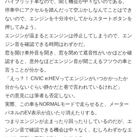
ハイブリッド車なので、聞く機会が中々ないのである。
停車中にアクセルを踏んだって空ぶかしなんてことはでき
ないので、エンジンを十分冷やしてからスタートボタンを
押してみよう。
エンジンが温まるとエンジンは停止してしまうので、エン
ジン音を確認できる時間はわずかだ。
窓を開け車外音を聞き、窓を閉めて遮音性がいかほどか確
認すると、意外なほどエンジン音が聞こえるフツウの車と
言うことが分かる。
「えっ？！ CIVIC e:HEVってエンジンがいつかかったか
分からないぐらい静かだと巷で言われているけれど」
その意見には筆者も否定しない。
実際、この車をNORMALモードで走らせると、メーター
パネルのEV表示が点いたり消えたりする。
つまりエンジンが止まったり回ったりしているのだが、エ
ンジン音で確認できる機会は中々なく、むしろわずかなエ