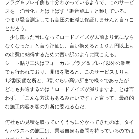
プラグ＆プレイ側も十分わかっているようで、このサービ
スを「消音化」とは呼ばず「調音施工」と称している。
つまり騒音測定しても音圧の低減は保証しませんと言うこ
とだろう。
「少し籠った音になってロードノイズが以前より気になら
なくなった」と言う評価は、言い換えると１０万円以上も
の出費に納得するための言い訳のように聞こえる。
シート貼り工法はフォーカル プラグ＆プレイ以外の業者
でも行われており、見積を取ると、このサービスよりも
1,2割安価な所と、3割ぐらい高い所まで様々であったが、
どこも共通するのは「ロードノイズが減りますよ」とは言
わず、「こんな方法もあるみたいです」と言って、最終的
な施工内容を客の判断に委ねる点だ。
何社もの見積を取っていくうちに分かってきたのは、タイ
ヤハウスへの施工は、業者自身も疑問を持っているのでは