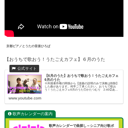
京都ピアノとうたの音楽ひろば
【おうちで歌おう！うたごえカフェ】６月のうた
【6月のうた】おうちで歌おう！うたごえカフェ
6月のうた
※外国著作権の関係から【楽曲の説明のみで演奏は削除】
した曲があります。何卒ご了承ください。おうちで歌お
う！うたごえカフェ6月のうた①かたつむり 2:40②あめ
ふり 5:35③雨降りお月さん 9:16④雨 14:19⑤しゃぼ
ん玉 19:06⑥...
www.youtube.com
歌声カレンダーの案内
歌声カレンダーで曲探し～シニア向け歌ボ