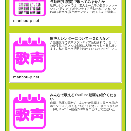
ラ動画(生演奏)で歌ってみませんか
歌声カレンダーでは、老人ホーム等の音楽レクレー
ション(音レク)でボランティア活動されている、い
わゆる歌ボラ(歌声ボランティア)さんらの生演奏で
みんなで歌っている投稿動画を、月別にまとめて紹
介しています。もちろん、老若男女問わず、お一人
manbou-p.net
で楽し...
歌声カレンダーについて～Ｑ＆Ａなど
介護施設等で歌声ボランティア活動されている、い
わゆる歌ボラさんは全国に大勢いらっしゃると思い
ます。私も歌ボラ活動を続けているのですが、いつ
も感じている2つの課題があります。今のやり方で
良いのだろうか。他の方の活動内容を知る機会がほ
とんどなく...
manbou-p.net
みんなで歌えるYouTube動画を紹介くださ
い
自薦、他薦を問わず、あなたが推薦する歌ボラ(歌声
ボランティア)さんをご紹介ください。歌ボラさんの
一押しYouTube動画のURLをコピペして送信いただ
くだけでＯＫ。ご紹介いただいた歌ボラさんの動画
から、みんなで歌えるものをピックアップして、...