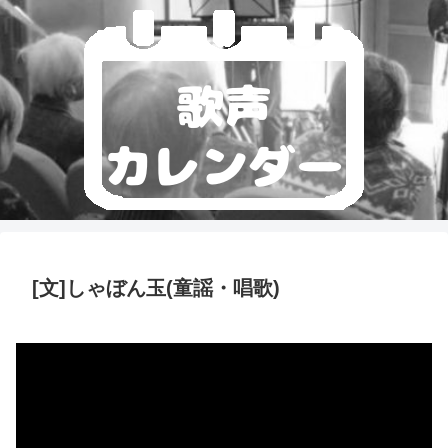
[文]しゃぼん玉(童謡・唱歌)